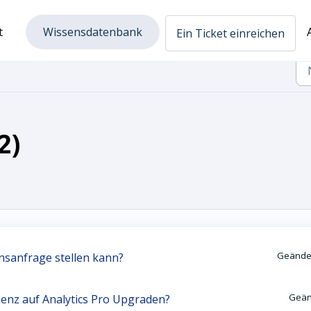
t
Wissensdatenbank
Ein Ticket einreichen
2)
Geänder
onsanfrage stellen kann?
Geän
zenz auf Analytics Pro Upgraden?