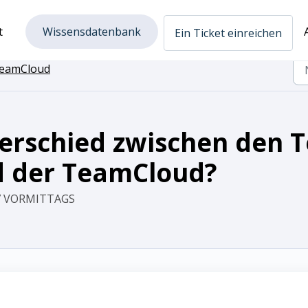
t
Wissensdatenbank
Ein Ticket einreichen
eamCloud
terschied zwischen den
d der TeamCloud?
17 VORMITTAGS