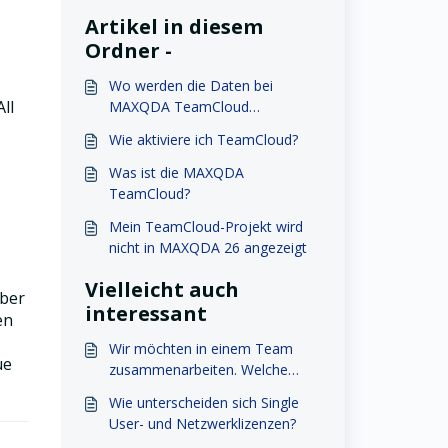
Artikel in diesem
Ordner -
Wo werden die Daten bei
ll
MAXQDA TeamCloud
gespeichert? Ist der Datenschutz
Wie aktiviere ich TeamCloud?
gewährleistet?
Was ist die MAXQDA
TeamCloud?
Mein TeamCloud-Projekt wird
nicht in MAXQDA 26 angezeigt
Vielleicht auch
über
interessant
en
Wir möchten in einem Team
ue
zusammenarbeiten. Welche
Lizenz brauchen wir?
Wie unterscheiden sich Single
User- und Netzwerklizenzen?