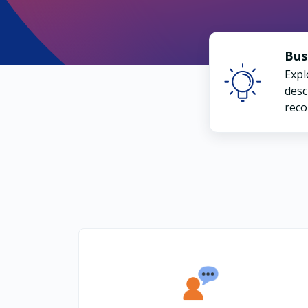
Bus
Expl
desc
reco
base