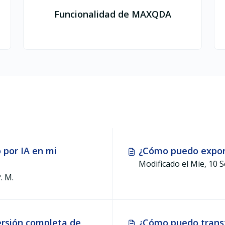
Funcionalidad de MAXQDA
 por IA en mi
¿Cómo puedo export
2025 a 4:58 P. M.
ersión completa de
¿Cómo puedo transf