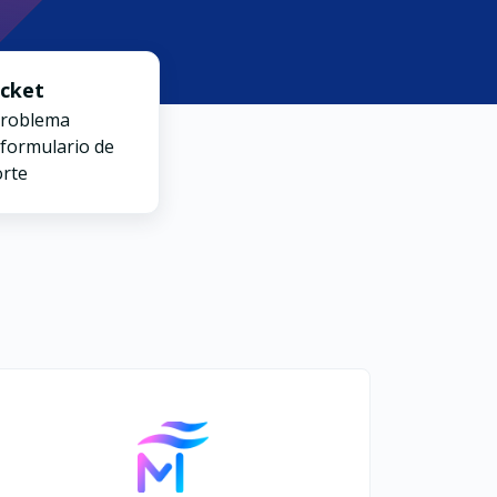
icket
problema
 formulario de
orte