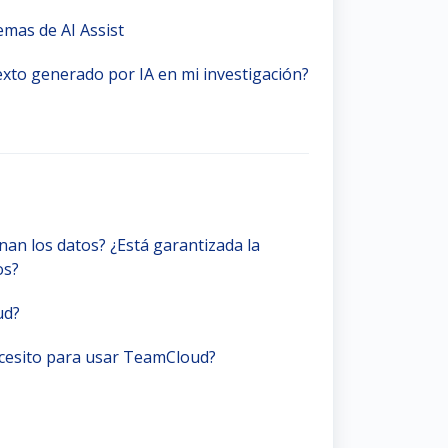
emas de AI Assist
exto generado por IA en mi investigación?
an los datos? ¿Está garantizada la
os?
ud?
cesito para usar TeamCloud?