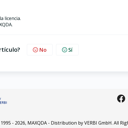
 licencia.
AXQDA.
rtículo?
No
Sí
 1995 -
2026
, MAXQDA - Distribution by VERBI GmbH. All Rig