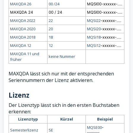
MAXQDA 26
00 /24
MQSI00-xxxxxx-....
MAXQDA 24
00 / 24
MQSI00-xxxxxx-....
MAXQDA 2022
22
MQSI22
-xxxxxx-....
MAXQDA 2020
20
MQSI20
-xxxxxx-....
MAXQDA 2018
18
MQSI18
-xxxxxx-....
MAXQDA 12
12
MQSI12
-xxxxxx-....
MAXQDA 11 und
keine Nummer
früher
MAXQDA lässt sich nur mit der entsprechenden
Seriennummern der Lizenz aktivieren.
Lizenz
Der Lizenztyp lässt sich in den ersten Buchstaben
erkennen:
Lizenztyp
Kürzel
Beispiel
MQSE00
-
Semesterlizenz
SE