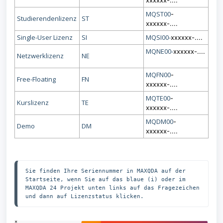
xxxxxx-....
MQST00
-
Studierendenlizenz
ST
xxxxxx-....
Single-User Lizenz
SI
MQSI00-
xxxxxx-....
MQNE00-
xxxxxx-....
Netzwerklizenz
NE
MQFN00
-
Free-Floating
FN
xxxxxx-....
MQTE00
-
Kurslizenz
TE
xxxxxx-....
MQDM00
-
Demo
DM
xxxxxx-....
Sie finden Ihre Seriennummer in MAXQDA auf der 
Startseite, wenn Sie auf das blaue (i) oder im 
MAXQDA 24 Projekt unten links auf das Fragezeichen 
und dann auf Lizenzstatus klicken. 