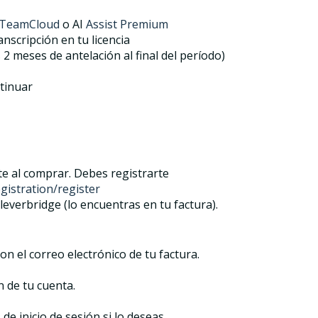
TeamCloud
o AI
Assist Premium
nscripción en tu licencia
2 meses de antelación al final del período)
ntinuar
e al comprar. Debes registrarte
istration/register
everbridge (lo encuentras en tu factura).
n el correo electrónico de tu factura.
n de tu cuenta.
de inicio de sesión si lo deseas.