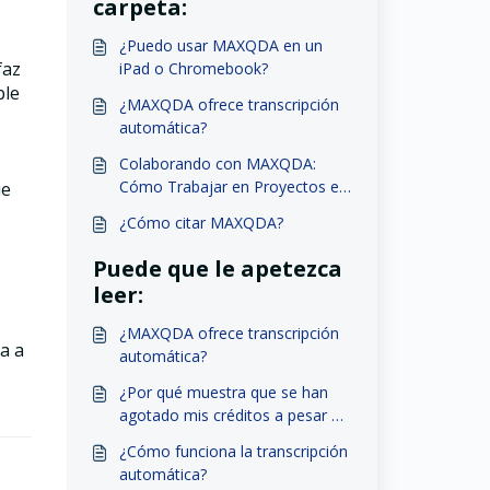
carpeta:
¿Puedo usar MAXQDA en un
faz
iPad o Chromebook?
ble
¿MAXQDA ofrece transcripción
automática?
Colaborando con MAXQDA:
Cómo Trabajar en Proyectos en
ue
Equipo
¿Cómo citar MAXQDA?
Puede que le apetezca
leer:
¿MAXQDA ofrece transcripción
a a
automática?
¿Por qué muestra que se han
agotado mis créditos a pesar de
tener AI Assist Premium?
¿Cómo funciona la transcripción
automática?